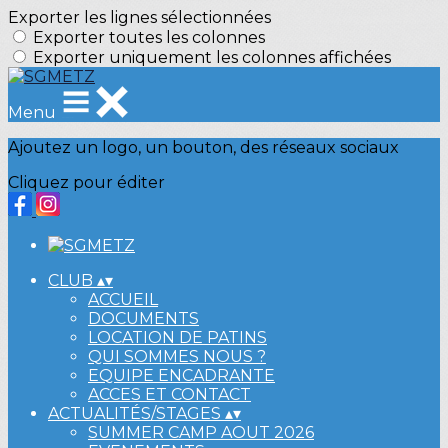
Exporter les lignes sélectionnées
Exporter toutes les colonnes
Exporter uniquement les colonnes affichées
Menu
Ajoutez un logo, un bouton, des réseaux sociaux
Cliquez pour éditer
CLUB
▴
▾
ACCUEIL
DOCUMENTS
LOCATION DE PATINS
QUI SOMMES NOUS ?
EQUIPE ENCADRANTE
ACCES ET CONTACT
ACTUALITÉS/STAGES
▴
▾
SUMMER CAMP AOUT 2026