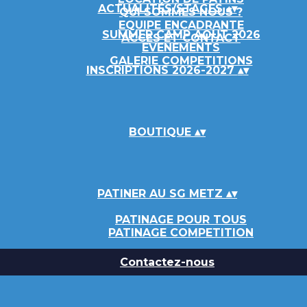
ACTUALITÉS/STAGES
▴
▾
QUI SOMMES NOUS ?
EQUIPE ENCADRANTE
SUMMER CAMP AOUT 2026
ACCES ET CONTACT
EVENEMENTS
GALERIE COMPETITIONS
INSCRIPTIONS 2026-2027
▴
▾
BOUTIQUE
▴
▾
PATINER AU SG METZ
▴
▾
PATINAGE POUR TOUS
PATINAGE COMPETITION
Contactez-nous