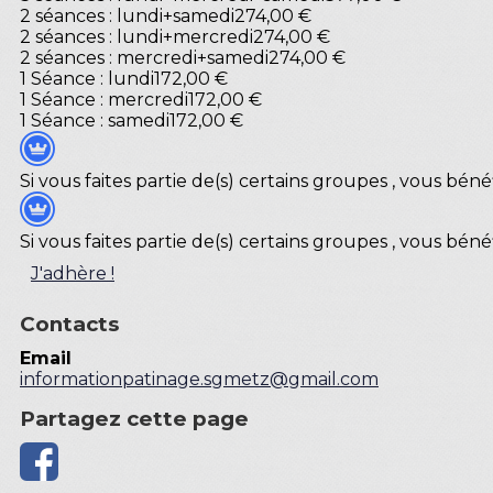
2 séances : lundi+samedi
274,00 €
2 séances : lundi+mercredi
274,00 €
2 séances : mercredi+samedi
274,00 €
1 Séance : lundi
172,00 €
1 Séance : mercredi
172,00 €
1 Séance : samedi
172,00 €
Si vous faites partie de(s) certains groupes , vous bé
Si vous faites partie de(s) certains groupes , vous bé
J'adhère !
Contacts
Email
informationpatinage.sgmetz@gmail.com
Partagez cette page