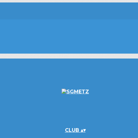
CLUB
▴
▾