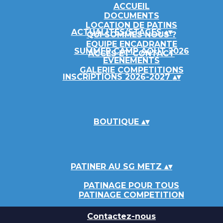
ACCUEIL
DOCUMENTS
LOCATION DE PATINS
ACTUALITÉS/STAGES
▴
▾
QUI SOMMES NOUS ?
EQUIPE ENCADRANTE
SUMMER CAMP AOUT 2026
ACCES ET CONTACT
EVENEMENTS
GALERIE COMPETITIONS
INSCRIPTIONS 2026-2027
▴
▾
BOUTIQUE
▴
▾
PATINER AU SG METZ
▴
▾
PATINAGE POUR TOUS
PATINAGE COMPETITION
Contactez-nous